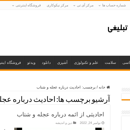
شماره حساب ها
مرکز آی تی
مرکز نیکوکاری
فروشگاه اینترنتی
اسی
سلامت
علم و تکنولوژی
آشپزی
دانلود
ویدئو
فروشگاه اینتر
خانه
/
برچسب:
احادیث درباره عجله و شتاب
آرشیو برچسب ها:
احادیث درباره عجل
احادیثی از ائمه درباره عجله و شتاب
نوامبر 24, 2022
دین و اندیشه