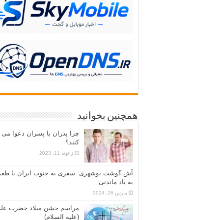
همچنین بخوانید
چرا پدران با پسران دعوا می
کنند؟
ژانویه 11, 2023
آش گوشت بوشهری: سفری به جنوب ایران با طع
به یاد ماندنی
مارس 26, 2024
مراسم جشن میلاد حضرت عل
(علیه السلام)