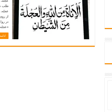
عجله، 
طلب ش
عجله، 
از روی
در روا
«عجله
ادام