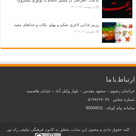
بدعت, انحرافی در مسیر اسلام یا نوآوری مشروع؟
اردیبهشت ۲۲, ۱۴۰۳
رژیم غذایی لاغری شکم و پهلو: نکات و غذاهای مفید
شهریور ۲۱, ۱۴۰۲
ارتباط با ما
خراسان رضوی – مشهد مقدس – بلوار وکیل آباد – خیابان هاشمیه
شماره تماس : ۰۵۱۳۸۲۶۷۰۳۸
سامانه پیام کوتاه : 90004631
کلیه حقوق مادی و معنوی این سایت متعلق به کانون فرهنگی تبلیغی راه نور