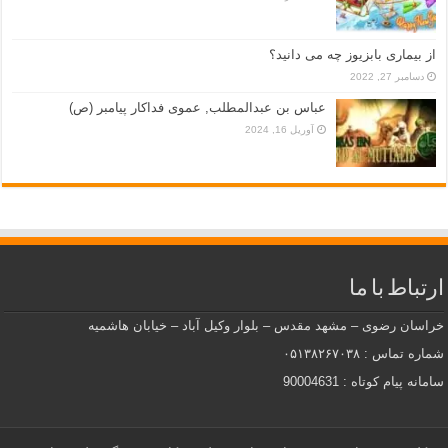
از بیماری بابزیوز چه می دانید؟
دسامبر 27, 2022
عباس بن عبدالمطلب, عموی فداکار پیامبر (ص)
آوریل 16, 2024
ارتباط با ما
خراسان رضوی – مشهد مقدس – بلوار وکیل آباد – خیابان هاشمیه
شماره تماس : ۰۵۱۳۸۲۶۷۰۳۸
سامانه پیام کوتاه : 90004631