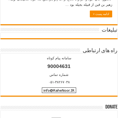
زهیر بن قین از قبیله بجیله بود …
ادامه پست »
تبلیغات
راه های ارتباطی
سامانه پیام کوتاه
90004631
شماره تماس
۰۵۱-۳۸۲۶۷۰۳۸
Donate