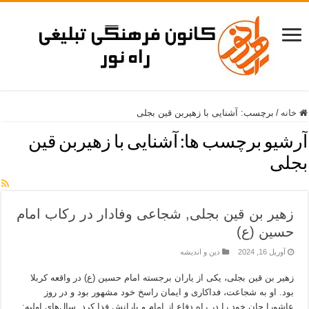
خانه
/
برچسب:
آشنایی با زهیربن قین بجلی
آرشیو برچسب ها:
آشنایی با زهیربن قین
بجلی
زهیر بن قین بجلی, شجاعی وفادار در رکاب امام
حسین (ع)
آوریل 16, 2024
دین و اندیشه
زهیر بن قین بجلی، یکی از یاران برجسته امام حسین (ع) در واقعه کربلا
بود. او به شجاعت، فداکاری و ایمان راسخ خود مشهور بود و در روز
عاشورا جان خود را در راه دفاع از امام و یارانش فدا کرد. سال‌های اولیه: