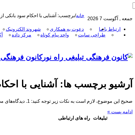
خانه
/
برچسب:
آشنایی با احکام سود بانکی از
جمعه , آگوست 7 2026
ارتباط با ما
دعوت به همکاری
شهروند الکترونیک
طراحی سایت
واحد پیام کوتاه
مرکز داده
آک
کانون فرهنگی 
آرشیو برچسب ها:
آشنایی با احکا
صحیح این موضوع، لازم است به نکات زیر توجه کنید: 1. دیدگاه‌های مختلف مراجع: حرام بودن مطلق: برخی مراجع تقلید، هر گونه سود بانکی …
ادامه پست »
تبلیغات
راه های ارتباطی