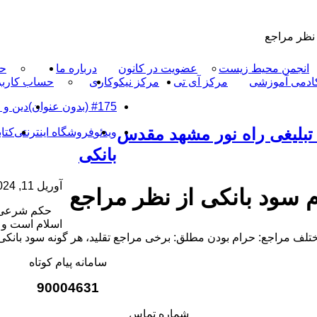
 نظر مراجع
انجمن محیط زیست
عضویت در کانون
درباره ما
حم
ادمی آموزشی
مرکز آی تی
مرکز نیکوکاری
حساب کارب
#175 (بدون عنوان)
دین و 
تبلیغی راه نور مشهد مقدس
ویدئو
فروشگاه اینترنتی
کتاب
بانکی
آوریل 11, 2024
م سود بانکی از نظر مراجع
حکم شرعی س
اسلام است و مر
سامانه پیام کوتاه
90004631
شماره تماس