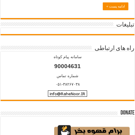
ادامه پست »
تبلیغات
راه های ارتباطی
سامانه پیام کوتاه
90004631
شماره تماس
۰۵۱-۳۸۲۶۷۰۳۸
Donate