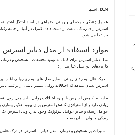
اختلال اشتها
عوامل ژنتیکی ، محیطی و روانی اجتماعی در ایجاد اختلال اشتها نقش 
استرس زای زندگی باعث از دست دادن کنترل در آنها از جمله رفتا
حد غذا می شود.
ی
موارد استفاده از مدل دیاتز استرس
مدل دیاتز استرس برای کمک به بهبود تحقیقات ، تشخیص و درمان ا
کاربردهای این مدل عبارتند از :
ت؟
– درک علل بیمارهای روانی : سایر مدل های بیماری روانی اغلب بر 
استرس نشان میدهد که اختلالات روانی بیشتر ناشی از ترکیب تاثی
– ارتباط کاهش استرس با بهبود اختلالات روانی : این مدل روی نقش
زیادی دارد و از استراتژی کاهش استرس برای بهبود علایم بیماری رو
عوامل ژنتیک و سایر عوامل بیولوژیک وجود ندارد ولی استرس یک ع
زندگی میتوان به آن رسید.
– تاثیرات بر تشخیص و درمان : مدل دیاتز – استرس در درک تعامل 