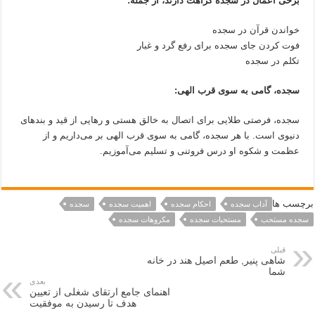
برخی اعمال در سجده کراهت دارند، از جمله:
خواندن قرآن در سجده
فوت کردن جای سجده برای رفع گرد و غبار
تکلم در سجده
سجده، گامی به سوی قرب الهی:
سجده، فرصتی طلایی برای اتصال به خالق هستی و رهایی از قید و بندهای
دنیوی است. با هر سجده، گامی به سوی قرب الهی بر می‌داریم و از
عظمت و شکوه او درس فروتنی و تسلیم می‌آموزیم.
برچسب ها
آداب سجده
احکام سجده
اهمیت سجده
سجده
سجده مستحب
مستحبات سجده
مکروهات سجده
قبلی
شاهی پنیر, طعم اصیل هند در خانه
شما
بعدی
اهنمای جامع ارتقای شغلی از تعیین
هدف تا رسیدن به موفقیت