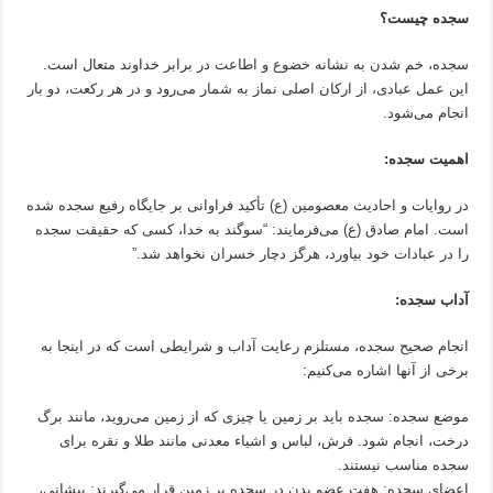
سجده چیست؟
سجده، خم شدن به نشانه خضوع و اطاعت در برابر خداوند متعال است.
این عمل عبادی، از ارکان اصلی نماز به شمار می‌رود و در هر رکعت، دو بار
انجام می‌شود.
اهمیت سجده:
در روایات و احادیث معصومین (ع) تأکید فراوانی بر جایگاه رفیع سجده شده
است. امام صادق (ع) می‌فرمایند: “سوگند به خدا، کسی که حقیقت سجده
را در عبادات خود بیاورد، هرگز دچار خسران نخواهد شد.”
آداب سجده:
انجام صحیح سجده، مستلزم رعایت آداب و شرایطی است که در اینجا به
برخی از آنها اشاره می‌کنیم:
موضع سجده: سجده باید بر زمین یا چیزی که از زمین می‌روید، مانند برگ
درخت، انجام شود. فرش، لباس و اشیاء معدنی مانند طلا و نقره برای
سجده مناسب نیستند.
اعضای سجده: هفت عضو بدن در سجده بر زمین قرار می‌گیرند: پیشانی،