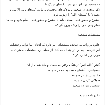
دو دست، دو زانو و دو سر انگشتان بزرگ پا.
ذکر سجده: در سجده باید ذکرهای مخصوص، مانند “سبحان ربی الاعلی و
بحمده” یا “سبحان الله” را زمزمه کرد.
خشوع و حضور قلب: سجده باید با خشوع و حضور قلب انجام شود و ساجد
تمام وجود خود را وقف پروردگار کند.
مستحبات سجده:
علاوه بر واجبات، سجده مستحباتی نیز دارد که انجام آنها ثواب و فضیلت
این فریضه الهی را دو چندان می‌کند. از جمله این مستحبات می‌توان به
موارد زیر اشاره کرد:
گفتن “الله اکبر” در هنگام رفتن به سجده و بلند شدن از آن
چسباندن انگشتان دست به هم در سجده
دعا و نیایش در سجده
طولانی کردن سجده
نشستن بین دو سجده
مکروهات سجده: