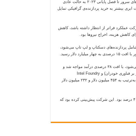
مداوم» در تمامی کسب‌و‌کارهایش خواهد داشت و فروش پردازنده‌های سرور تا فصل پایانی ۲۰۲۳ به حالت عادی
 ابری بیشتر به خرید پردازنده‌ی گرافیکی تمایل
کت عملکرد فراتر از انتظار داشته باشد، کاهش
ای کاهش هزینه، اخراج نیروها بود.
‌ی اخیر، درآمد کسب‌و‌کار Client Computing Group که شامل پردازنده‌های دسکتاپ و لپ تاپ می‌شود،
ازطرفی کسب‌و‌کار Network and Edge که شامل تجهیزات شبکه می‌شود، با افت ۳۸ درصدی درآمد مواجه شد و
۱٫۴ میلیارد دلار به خزانه‌ی اینتل واریز کرد. درآمد Mobileye(متمرکز بر فناوری خودران) و Intel Foundry
Services(کسب‌و‌کاری که برای شرکت‌های دیگر پردازنده می‌سازد) به‌ترتیب به ۴۵۴ میلیون دلار و ۲۳۲ میلیون دلار
حاشیه‌ی سود ناخالص تعدیل‌شده‌ی اینتل در سه‌ماهه‌ی اخیر تقریبا ۴۰ درصد بود. این شرکت پیش‌بینی کرده بود که