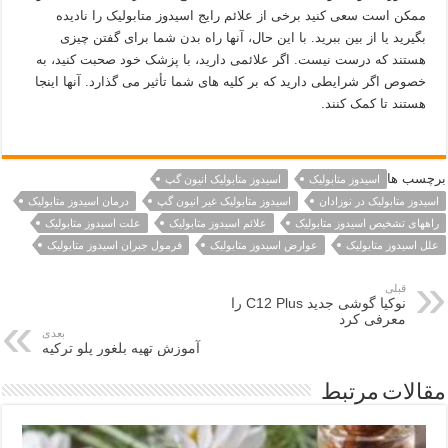
ممکن است سعی کنید برخی از علائم رایج اسیدوز متابولیک را نادیده
بگیرید یا از بین ببرید. با این حال، آنها راه بدن شما برای گفتن چیزی
هستند که درست نیست. اگر علائمی دارید، با پزشک خود صحبت کنید، به
خصوص اگر شرایطی دارید که بر کلیه های شما تأثیر می گذارد. آنها اینجا
هستند تا کمک کنند.
برچسب ها
اسیدوز متابولیک
اسیدوز متابولیک انیون گپ
اسیدوز متابولیک در نوزادان
اسیدوز متابولیک غیر انیون گپ
درمان اسیدوز متابولیک
راههای تشخیص اسیدوز متابولیک
علائم اسیدوز متابولیک
علت اسیدوز متابولیک
علل اسیدوز متابولیک
عوارض اسیدوز متابولیک
فرمول جبران اسیدوز متابولیک
قبلی
نوکیا گوشی جدید C12 Plus را
معرفی کرد
بعدی
آموزش تهیه بلغور پلو ترکیه
مقالات مرتبط