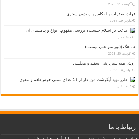
آگوست 21, 2025
فواید، مضرات و احکام روزه بدون سحری
مارس 19, 2024
بدعت در اسلام چیست؟ بررسی مفهوم، انواع و پیامدهای آن
2 هفته قبل
نماهنگ ((نور سوختنی نیست))
آگوست 20, 2023
روش تهیه سیرترشی سفید و مجلسی
نوامبر 14, 2022
طرز تهیه آبگوشت دوغ دار اراک؛ غذای سنتی خوش‌طعم و مقوی
2 هفته قبل
ارتباط با ما
خراسان رضوی – مشهد مقدس – بلوار وکیل آباد – خیابان هاشمیه