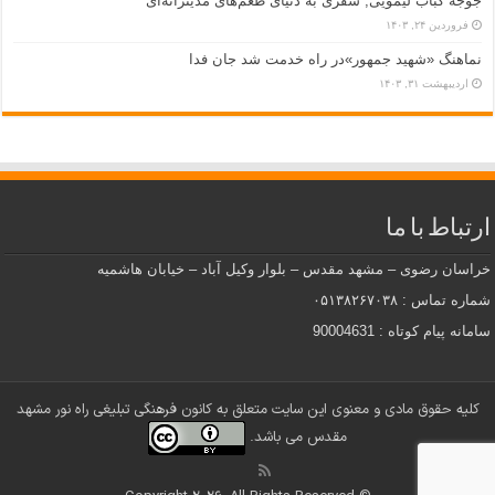
جوجه کباب لیمویی, سفری به دنیای طعم‌های مدیترانه‌ای
فروردین ۲۴, ۱۴۰۳
نماهنگ «شهید جمهور»در راه خدمت شد جان فدا
اردیبهشت ۳۱, ۱۴۰۳
ارتباط با ما
خراسان رضوی – مشهد مقدس – بلوار وکیل آباد – خیابان هاشمیه
شماره تماس : ۰۵۱۳۸۲۶۷۰۳۸
سامانه پیام کوتاه : 90004631
کلیه حقوق مادی و معنوی این سایت متعلق به کانون فرهنگی تبلیغی راه نور مشهد
مقدس می باشد.