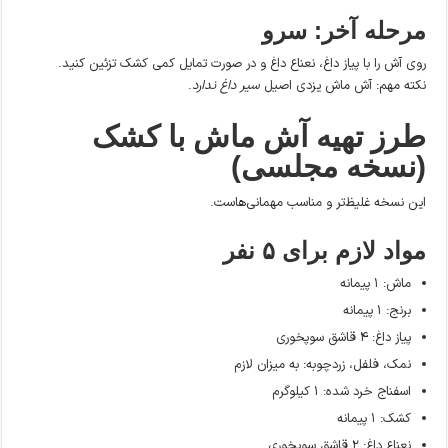
مرحله آخر: سرو
روی آش را با پیاز داغ، نعناع داغ و در صورت تمایل کمی کشک تزئین کنید.
نکته مهم: آش ماش یزدی اصیل
سیر داغ ندارد
.
طرز تهیه آش ماش با کشک
(نسخه مجلسی)
این نسخه غلیظ‌تر و مناسب مهمانی‌هاست.
مواد لازم برای ۵ نفر
ماش: ۱ پیمانه
برنج: ۱ پیمانه
پیاز داغ: ۴ قاشق سوپخوری
نمک، فلفل، زردچوبه: به میزان لازم
اسفناج خرد شده: ۱ کیلوگرم
کشک: ۱ پیمانه
نعناع داغ: ۲ قاشق سوپخوری