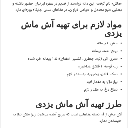
«ماش» نام گرفت. این دانه ارزشمند از قدیم در سفره ایرانیان حضور داشته و
به‌دلیل طبع معتدل و خواص فراوان، در غذاهای سنتی جایگاه ویژه‌ای دارد.
مواد لازم برای تهیه آش ماش
یزدی
ماش: ۱ پیمانه
برنج: نصف پیمانه
سبزی آش (تره، جعفری، گشنیز، اسفناج): ۱.۵ پیمانه خرد شده
رب گوجه: ۱ قاشق غذاخوری
نمک، فلفل، زردچوبه: به مقدار لازم
پیاز داغ: به مقدار لازم
نعناع داغ: به مقدار لازم
طرز تهیه آش ماش یزدی
آش ماش از آن دسته غذاهایی است که سریع آماده می‌شود، زیرا ماش نیاز به
خیساندن ندارد.