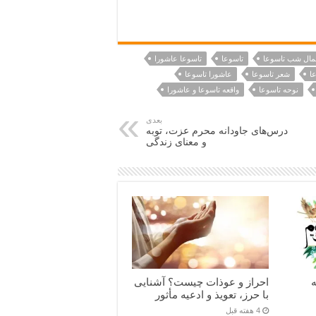
مال شب تاسوعا
تاسوعا
تاسوعا عاشورا
ا
شعر تاسوعا
عاشورا تاسوعا
نوحه تاسوعا
واقعه تاسوعا و عاشورا
بعدی
درس‌های جاودانه محرم عزت، توبه
و معنای زندگی
ه
احراز و عوذات چیست؟ آشنایی
با حرز، تعویذ و ادعیه مأثور
4 هفته قبل