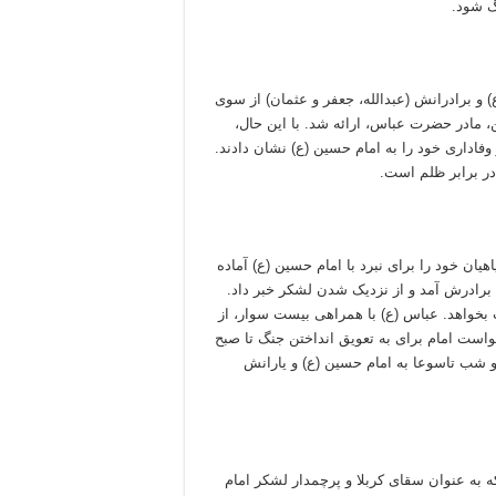
گ شود.
) و برادرانش (عبدالله، جعفر و عثمان) از سوی
ین، مادر حضرت عباس، ارائه شد. با این حال،
وفاداری خود را به امام حسین (ع) نشان دادند.
 در برابر ظلم است.
ان خود را برای نبرد با امام حسین (ع) آماده
برادرش آمد و از نزدیک شدن لشکر خبر داد.
بخواهد. عباس (ع) با همراهی بیست سوار، از
است امام برای به تعویق انداختن جنگ تا صبح
 شب تاسوعا به امام حسین (ع) و یارانش
 به عنوان سقای کربلا و پرچمدار لشکر امام