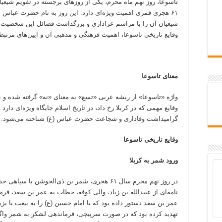
تاسوعا، روز نهم ماه محرم، یکی از روزهای برجسته در تقویم شیعیا
۶۱ هجری قمری اهمیت ویژه‌ای دارد. این روز به نام حضرت عباس 
شیعیان آن را با مراسم عزاداری و بزرگداشت فضائل این شخصیت بز
وقایع تاریخی تاسوعا، اهمیت فرهنگی و مذهبی آن و آیین‌های مرتبط ب
معنای تاسوعا
واژه «تاسوعا» از ریشه عربی «تسع» به معنای «نه» گرفته شده و به 
وقایع مهمی که در کربلا رخ داد، در تاریخ اسلام جایگاه ویژه‌ای دارد
گرامیداشت وفاداری و شجاعت حضرت عباس (ع) شناخته می‌شود.
وقایع تاریخی تاسوعا
ورود شمر به کربلا
در روز نهم محرم سال ۶۱ هجری، شمر بن ذی‌الجوشن با
نامه‌ای از عبیدالله بن زیاد، والی کوفه، خطاب به عمر بن سعد، فرمان
عمر بن سعد دستور داده بود که یا امام حسین (ع) را به بیعت با یزی
تهدید کرده بود که در صورت سرپیچی، فرماندهی لشکر به شمر واگذ