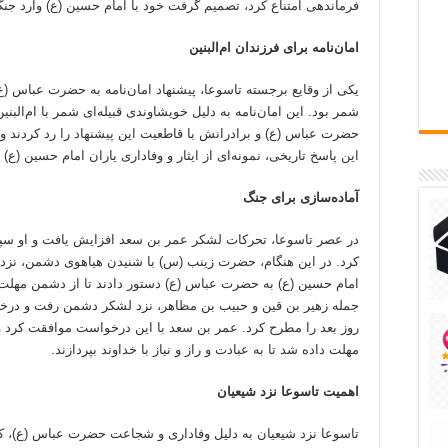
فرماندهی امتناع کرد، تصمیم گرفت خود با امام حسین (ع) وارد جن
امان‌نامه برای فرزندان ام‌البنین
یکی از وقایع برجسته تاسوعا، پیشنهاد امان‌نامه به حضرت عباس (ع
شمر بود. این امان‌نامه به دلیل خویشاوندی قبیله‌ای شمر با ام‌البن
حضرت عباس (ع) و برادرانش با قاطعیت این پیشنهاد را رد کردند و 
این پاسخ تاریخی، نمونه‌ای از ایثار و وفاداری یاران امام حسین (ع)
آماده‌سازی برای جنگ
در عصر تاسوعا، تحرکات لشکر عمر بن سعد افزایش یافت و او سپاهی
کرد. در این هنگام، حضرت زینب (س) با شنیدن هیاهوی دشمن، نزد 
امام حسین (ع) به حضرت عباس (ع) دستور دادند تا از دشمن مهلت 
جمله زهیر بن قین و حبیب بن مظاهر، نزد لشکر دشمن رفت و درخو
روز بعد را مطرح کرد. عمر بن سعد با این درخواست موافقت کرد و
مهلت داده شد تا به عبادت و راز و نیاز با خداوند بپردازند.
اهمیت تاسوعا نزد شیعیان
تاسوعا نزد شیعیان به دلیل وفاداری و شجاعت حضرت عباس (ع)، که