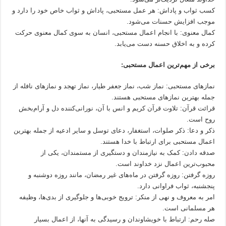
کسب ثواب و پاداش: هر عمل مستحبی، پاداش و ثواب خاص خود را دارد و
موجب افزایش حسنات می‌شود.
کمال معنوی: با انجام اعمال مستحبی، انسان به سوی کمال معنوی حرکت
کرده و به اخلاق حسنه دست می‌یابد.
برخی از مهم‌ترین اعمال مستحبی:
نمازهای مستحبی: نماز شب، نماز جعفر طیار، نماز تهجد و نمازهای نافله از
جمله بهترین نمازهای مستحبی هستند.
قرائت قرآن: تلاوت قرآن کریم و انس با آن، نورانی‌کننده دل و آرام‌بخش
روح است.
ذکر و دعا: ذکر صلوات، استغفار، دعای توسل و سایر ادعیه از جمله بهترین
اعمال مستحبی برای ارتباط با خدا هستند.
صدقه دادن: کمک به نیازمندان و دستگیری از مستمندان، یکی از
محبوب‌ترین اعمال نزد خداوند است.
روزه گرفتن: روزه گرفتن در ماه‌های غیر رمضان، مانند روزه دوشنبه و
پنجشنبه، ثواب فراوانی دارد.
امر به معروف و نهی از منکر: ترویج خوبی‌ها و جلوگیری از بدی‌ها، وظیفه
هر مسلمانی است.
صله رحم: ارتباط با خویشاوندان و رسیدگی به آنها، از اعمال بسیار