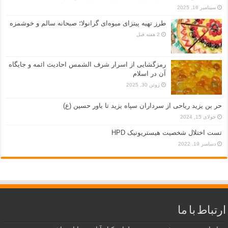
سپتامبر 16, 2025
طرز تهیه پیتزای میوه‌ای گرانولا؛ صبحانه سالم و خوشمزه
2 هفته قبل
رمزگشایی از اسرار شرف الشمس احادیث ائمه و جایگاه
آن در اسلام
ژوئن 30, 2025
حر بن یزید ریاحی از سرداران سپاه یزید تا یاور حسین (ع)
جولای 15, 2024
تست اختلال شخصیت هیستریونیک HPD
دسامبر 19, 2022
ارتباط با ما