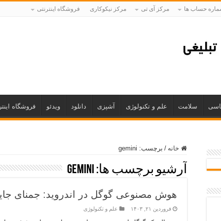
اره حساب ها
مرکز آی تی
مرکز نیکوکاری
فروشگاه اینترنتی
اسی
سلامت
علم و تکنولوژی
آشپزی
دانلود
ویدئو
فروشگاه اینتر
خانه
/
برچسب:
gemini
آرشیو برچسب ها:
gemini
هوش مصنوعی گوگل در اندروید: جمنای جا
فروردین ۲۱, ۱۴۰۳
علم و تکنولوژی