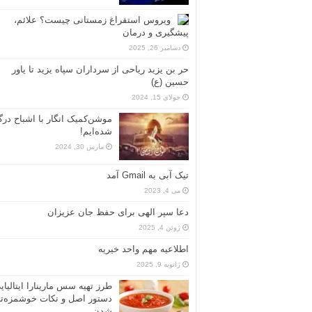
ویروس استفراغ زمستانی چیست؟ علائم،
پیشگیری و درمان
دسامبر 26, 2025
حر بن یزید ریاحی از سرداران سپاه یزید تا یاور
حسین (ع)
جولای 15, 2024
موشن‌کمیک انگار با اشباح درگ
شده‌ایم!
مارس 30, 2024
تیک آبی به Gmail آمد
می 4, 2023
دعا سپر الهی برای حفظ جان عزیزان
ژوئن 4, 2025
اطلاعیه مهم واحد خیریه
ژانویه 9, 2025
طرز تهیه سس مارینارا ایتالیای
دستور اصل و نکات خوشمزه‌تر
شدن