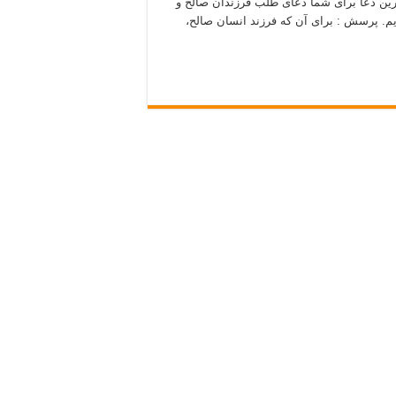
ترین دعا برای شما دعای طلب فرزندان صالح و
یم. پرسش : برای آن که فرزند انسان صالح،