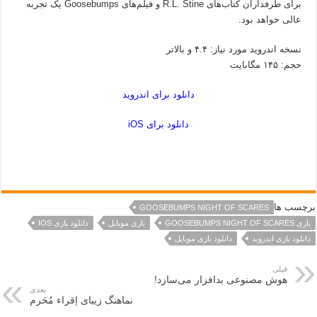
برای طرفداران کتاب‌های R.L. Stine و فیلم‌های Goosebumps یک تجربه
عالی خواهد بود.
نسخه اندروید مورد نیاز: ۴.۴ و بالاتر
حجم: ۱۴۵ مگابایت
دانلود برای اندروید
دانلود برای iOS
برچسب ها
GOOSEBUMPS NIGHT OF SCARES
بازی GOOSEBUMPS NIGHT OF SCARES
بازی موبایل
دانلود بازی IOS
دانلود بازی اندروید
دانلود بازی موبایل
قبلی
هوش مصنوعی بدافزار می‌سازد!
بعدی
نماهنگ زیبای إقراء مُحَرم