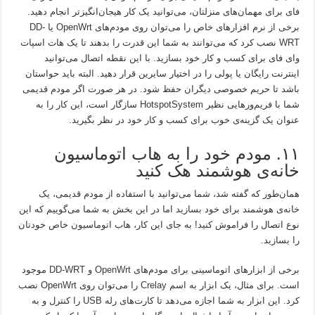
فای برای مهمان‌های منزلتان، می‌توانید یک کار هیجان‌انگیزتر انجام دهید.
برخی از نرم افزارهای خاص را می‌توان روی مودم‌های OpenWrt یا DD-
WRT نصب کرد که می‌توانند به شما این قدرت را بدهند تا یک هات اسپات
وای فای برای کسب و کار خود بسازید. با این نقطه اتصال می‌توانید
اینترنت رایگان یا پولی را در اختیار سایرین قرار دهید. البته باید حواستان
باشد تا حریم خصوصی دیگران حفظ شود. در هر صورت اگر مودم قدیمی
شما با فریم‌ورهایی نظیر HotspotSystem سازگار است، این کار را به
عنوان یک گزینه‌ی خوب برای کسب و کار خود در نظر بگیرید.
۱۱. مودم خود را به هاب اتوماسیون
خانه‌ی هوشمند هک کنید
همان‌طور که گفته شد، شما می‌توانید با استفاده از مودم قدیمی، یک
خانه‌ی هوشمند برای خود بسازید اما در این بخش به شما می‌گوییم که این
نوع اتصال را فراموش کنید! به جای این کار، هاب اتوماسیون خاص خودتان
را بسازید.
برخی از ابزارهای اتوماسینی برای مودم‌های OpenWrt و DD-WRT موجود
است. برای مثال، یک ابزار به اسم Crelay را می‌توان روی OpenWrt نصب
کرد. این ابزار به شما اجازه می‌دهد تا کارت‌های رله USB را کنترل و به