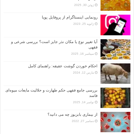
ژوئن 30, 2025
رونمایی اینستاگرام از پروفایل پویا
ژانویه 25, 2023
آیا تغییر نوع یا مکان نذر جایز است؟ بررسی شرعی و
فقهی
سپتامبر 16, 2025
احکام خوردن گوشت عقیقه: راهنمای کامل
مارس 12, 2024
بررسی جامع فقهی حکم طهارت و حلالیت مایعات میوه‌ای
فاسد
نوامبر 14, 2025
از بیماری بابزیوز چه می دانید؟
دسامبر 27, 2022