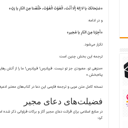
«سُبْحانَکَ یا لا إِلهَ إِلّا أَنْتَ، الْغَوْثَ الْغَوْثَ، خَلِّصْنا مِنَ النّارِ یا رَبِّ»
و در ادامه:
«أَجِرْنا مِنَ النّارِ یا مُجیر»
تکرار می‌شود.
ترجمه این بخش چنین است:
«منزهی تو، معبودی جز تو نیست. فریادرس! فریادرس! ما را از آتش رهایی 
پناه‌بخش.»
نسخه کامل متن عربی و ترجمه فارسی این دعا در کتاب‌های معتبر ادعیه
فضیلت‌های دعای مجیر
در منابع اسلامی برای قرائت دعای مجیر آثار و برکات فراوانی ذکر شده است
کرد: