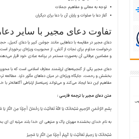
توجه به معانی و مفاهیم جملات
آغاز دعا با صلوات و پایان آن با دعا برای دیگران
تفاوت دعای مجیر با سایر دعا
دعای مجیر در مقایسه با دعاهایی مانند جوشن کبیر یا دعای کمیل، حجم کم
درخواست مداوم برای نجات از آتش، از محبوبیت ویژه‌ای برخوردار است. بس
و مضامین عرفانی آن به‌صورت مستمر در برنامه عبادی خود قرار می‌دهند
دعای مجیر یکی از گنجینه‌های ارزشمند معارف اسلامی است که با محو
بخشش و رحمت، جایگاه ویژه‌ای در میان دعاهای مأثور دارد. مطالعه ترج
مفاهیم این دعا ایجاد می‌کند و می‌تواند زمینه‌ساز ارتباطی آگاهانه‌تر با
متن دعای مجیر با ترجمه فارسی :
هی
بِسْمِ الرَّحْمَنِ الرَّحِیمِ سُبْحَانَکَ یَا اللَّهُ تَعَالَیْتَ یَا رَحْمَانُ أَجِرْنَا مِنَ النَّارِ یَا مُ
به نام خداى بخشنده مهربان پاک و منزهى اى خدا بلند مرتبه‏ اى اى بخش
سُبْحَانَکَ یَا رَحِیمُ تَعَالَیْتَ یَا کَرِیمُ أَجِرْنَا مِنَ النَّارِ یَا مُجِیرُ