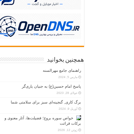
همچنین بخوانید
راهنمای جامع مهرالسنه
مارس 5, 2024
پاسخ امام حسین(ع) به جنیان یاری‌گر
جولای 28, 2023
برگ کاری, گنجینه‌ای سبز برای سلامتی شما
آوریل 9, 2024
خواص سوره بروج؛ فضیلت‌ها، آثار معنوی و
برکات قرائت
ژوئن 12, 2026