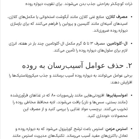
ذرات کوچک‌تر به‌راحتی جذب بدن می‌شوند. برای تقویت دیواره روده:
مصرف کلاژن
: منابع غنی کلاژن مانند آبگوشت استخوانی یا مکمل‌های کلاژن،
اسیدهای آمینه‌ای مانند گلیسین و پرولین را فراهم می‌کنند که برای بازسازی
دیواره روده ضروری‌اند.
ال-گلوتامین
: مصرف ۳ تا ۵ گرم مکمل ال-گلوتامین چند بار در هفته، انرژی
لازم برای سلول‌های دیواره روده را تأمین می‌کند.
۲. حذف عوامل آسیب‌رسان به روده
برخی عوامل می‌توانند به دیواره روده آسیب برسانند و جذب میکروپلاستیک‌ها را
افزایش دهند:
امولسیفایرها
: افزودنی‌هایی مانند پلی‌سوربات ۸۰ که در غذاهای فرآوری‌شده
(مانند بستنی، سس‌ها و نان) یافت می‌شوند، لایه محافظ مخاطی روده را
تخریب می‌کنند. برچسب مواد غذایی را بررسی کنید و از مصرف این
محصولات خودداری کنید.
استرس مزمن
: استرس باعث ترشح کورتیزول می‌شود که به دیواره روده و
تعادل باکتری‌های مفید آسیب می‌رساند. تکنیک‌های مدیریت استرس مانند