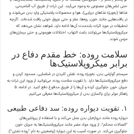
حتی لباس‌های مصنوعی به وجود می‌آیند. این ذرات از طریق آب آشامیدنی،
غذاها (به‌ویژه غذاهای دریایی)، هوا و محصولات پلاستیکی وارد بدن می‌شوند و
در بافت‌هایی مانند خون، ریه‌ها، مغز و حتی عروق خونی یافت شده‌اند. اگرچه
تحقیقات در مورد اثرات بلندمدت آن‌ها ادامه دارد، شواهد نشان می‌دهد که
میکروپلاستیک‌ها می‌توانند باعث التهاب، اختلالات هورمونی و حتی بیماری‌های
مزمن شوند.
سلامت روده: خط مقدم دفاع در
برابر میکروپلاستیک‌ها
سیستم گوارشی بدن، به‌ویژه روده، نقش کلیدی در شناسایی، مسدود کردن و
دفع میکروپلاستیک‌ها دارد. با تقویت سلامت روده، می‌توانید از ورود این ذرات به
جریان خون جلوگیری کرده و آن‌ها را از طریق مدفوع دفع کنید. در ادامه، ۵
راهکار موثر برای پاکسازی بدن از میکروپلاستیک‌ها معرفی می‌کنیم.
۱. تقویت دیواره روده: سد دفاعی طبیعی
دیواره روده مانند دروازه‌بان بدن عمل می‌کند و با استفاده از پروتئین‌های
“اتصالات محکم”، از ورود مواد مضر مانند میکروپلاستیک‌ها به جریان خون
جلوگیری می‌کند. در صورت آسیب به این دیواره (وضعیتی به نام “روده نشتی”)،