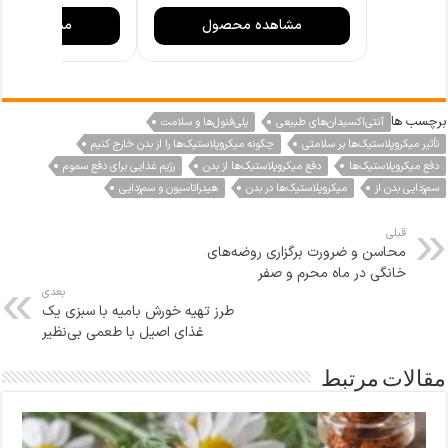
سالاد، سوپ
مشاهده محصول
مشاهده مح
و آجیل با ط
مستحکم و
شست‌وشوی 
برچسب ها
آنتی‌اکسیدان‌های طبیعی
پلی‌فنول‌ها و سلامت
تأثیر میکروپلاستیک‌ها بر سلامتی
چگونه میکروپلاستیک‌ها را از بدن خارج کنیم
دفع میکروپلاستیک‌ها
دفع میکروپلاستیک‌ها از بدن
رژیم غذایی برای دفع سموم
سم‌زدایی بدن از
میکروپلاستیک‌ها در بدن
هیدراتاسیون و سم‌زدایی
قبلی
محاسن و ضرورت برگزاری روضه‌های
خانگی در ماه محرم و صفر
بعدی
طرز تهیه خورش بامیه با سبزی یک
غذای اصیل با طعمی بی‌نظیر
مقالات مرتبط