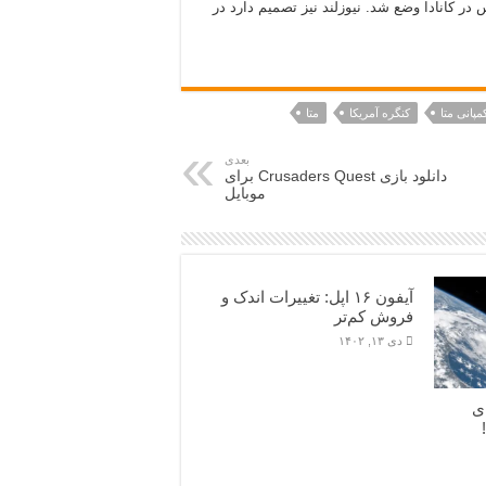
ر کانادا وضع شد. نیوزلند نیز تصمیم دارد در
مپانی متا
کنگره آمریکا
متا
بعدی
دانلود بازی Crusaders Quest برای
موبایل
آیفون ۱۶ اپل: تغییرات اندک و
فروش کم‌تر
دی ۱۳, ۱۴۰۲
ی