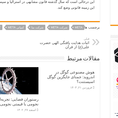
این درحالی است که سال گذشته قانون مشابهی در استرالیا و سپس د
این زمینه قانونی وضع کند.
برچسب ها
META
شرکت META
شرکت متا
کمپانی META
ک
قبلی
اثبات هدایت یافتگی الهی حضرت
علی(ع) از قرآن
مقالات مرتبط
هوش مصنوعی گوگل در
اندروید: جمنای جایگزین گوگل
اسیستنت؟
فروردین ۲۱, ۱۴۰۳
رستوران فضایی: تجربه‌ا
نجومی با قیمتی نجومی!
اسفند ۲۷, ۱۴۰۲