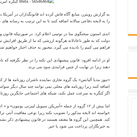
به گزارش رویترز، منابع آگاه فاش کرده اند قانونگذاران در آمریکا
را به لایحه دفاعی سالانه اضافه کنند تا به این ترتیب به رسانه های
اندی استون سخنگوی متا در توئیتی اعلام کرد: در صورتیکه قانون 
دولت که به طور ناعادلانه هرگونه ارزشی که ما از طریق افزایش 
فراهم می کنیم را نادیده می گیرد، مجبور به حذف اخبار خواهیم شد
او در ادامه افزود: قانون پیشنهادی این نکته را در نظر نگرفته که ن
دهند زیرا در نهایت از چنین فرایندی سود می برند.
«نیوز مدیا آلیانس» یک گروه تجاری نماینده ناشران روزنامه ها از کن
اضافه کنند زیرا روزنامه های محلی نمی توانند چند سال دیگر سوا
اگر کنگره به سرعت عمل نکند، شبکه های اجتماعی جایگزین روزنا
اما بیش از ۱۲ گروه از جمله «آمریکن سیویل لیبرتی یونیون» و
خواسته اند لایحه مذکور را تصویب نکند زیرا نوعی معافیت آنتی ت
کند. همچنین این گروه ها معتقد هستند در قانون پیشنهادی ذکر ن
به خبرنگاران پرداخت می شود یا خیر.