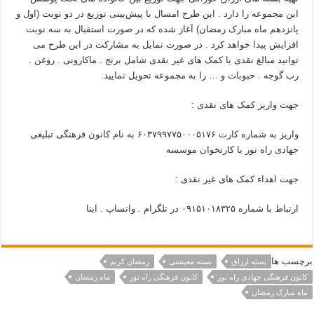
این مجموعه را دارد . این طرح امسال با پیش‌بینی توزیع در دو نوبت (اول و
پانزدهم ماه مبارک رمضان) آغاز شده که در صورت استقبال به سه نوبت
افزایش پیدا خواهد کرد . در صورت تمایل به مشارکت در این طرح می
توانید مبالغ نقدی یا کمک های غیر نقدی شامل برنج . ماکارونی . روغن .
رب گوجه . حبوبات و … را به مجموعه تحویل نمایید.
جهت واریز کمک های نقدی :
واریز به شماره کارت ۶۰۳۷۹۹۷۷۵۰۰۰۵۱۷۶ به نام کانون فرهنگی تبلیغی
جهادی راه نور یا کارتخوان موسسه
جهت اهداء کمک های غیر نقدی :
ارتباط با شماره ۰۹۱۵۱۰۱۸۳۲۵ در تلگرام . واتساپ . ایتا
برچسب ها
بسته ارزاق
بسته معیشتی
رمضان کریم
کانون فرهنگی جهادی راه نور
کانون فرهنگی راه نور
ماه رمضان
ماه مبارک رمضان