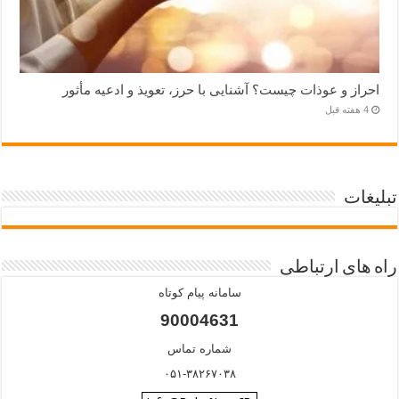
احراز و عوذات چیست؟ آشنایی با حرز، تعویذ و ادعیه مأثور
4 هفته قبل
تبلیغات
راه های ارتباطی
سامانه پیام کوتاه
90004631
شماره تماس
۰۵۱-۳۸۲۶۷۰۳۸