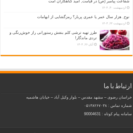
شفاعت پیامبر (ص) در قیامت, امید گناهکاران امت
اردیبهشت ۳۰, ۱۴۰۴
نوح, هزار سال عمر یا عمری پربار؟ رمزگشایی از ابهامات
اردیبهشت ۲۲, ۱۴۰۳
طرز تهیه ترشی کلم بنفش رستورانی راز خوش‌رنگی و
تردی ماندگار!
آبان ۲۶, ۱۴۰۴
ارتباط با ما
خراسان رضوی – مشهد مقدس – بلوار وکیل آباد – خیابان هاشمیه
شماره تماس : ۰۵۱۳۸۲۶۷۰۳۸
سامانه پیام کوتاه : 90004631