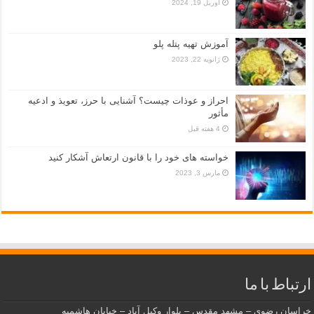
آوریل 19, 2024
آموزش تهیه پتله پلو
ژانویه 22, 2023
احراز و عوذات چیست؟ آشنایی با حرز، تعویذ و ادعیه
مأثور
4 هفته قبل
خواسته های خود را با قانون ارتعاش آشکار کنید
مارس 3, 2023
ارتباط با ما
خراسان رضوی – مشهد مقدس – بلوار وکیل آباد – خیابان هاشمیه