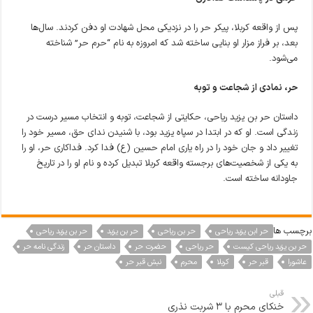
پس از واقعه کربلا، پیکر حر را در نزدیکی محل شهادت او دفن کردند. سال‌ها
بعد، بر فراز مزار او بنایی ساخته شد که امروزه به نام “حرم حر” شناخته
می‌شود.
حر، نمادی از شجاعت و توبه
داستان حر بن یزید ریاحی، حکایتی از شجاعت، توبه و انتخاب مسیر درست در
زندگی است. او که در ابتدا در سپاه یزید بود، با شنیدن ندای حق، مسیر خود را
تغییر داد و جان خود را در راه یاری امام حسین (ع) فدا کرد. فداکاری حر، او را
به یکی از شخصیت‌های برجسته واقعه کربلا تبدیل کرده و نام او را در تاریخ
جاودانه ساخته است.
برچسب ها
حر ابن یزید ریاحی
حر بن ریاحی
حر بن یزید
حر بن یزید ریاحی
حر بن یزید ریاحی کیست
حر ریاحی
حضرت حر
داستان حر
زندگی نامه حر
عاشورا
قبر حر
کربلا
محرم
نبش قبر حر
قبلی
خنکای محرم با 3 شربت نذری