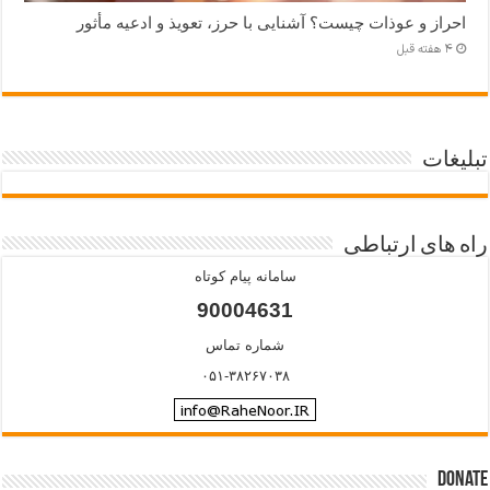
احراز و عوذات چیست؟ آشنایی با حرز، تعویذ و ادعیه مأثور
4 هفته قبل
تبلیغات
راه های ارتباطی
سامانه پیام کوتاه
90004631
شماره تماس
۰۵۱-۳۸۲۶۷۰۳۸
Donate