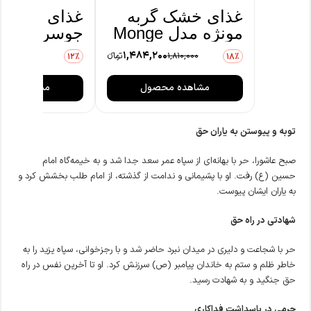
غذای خشک گربه
غذای خشک گ
مونژه مدل Monge
Obesity رژيمی
00
1,484,200
1,810,000
تومانءء
1,550,000
12٪
18٪
وزن 400 گرم
کیلوگرم
مشاهده محصول
مشاهده مح
توبه و پیوستن به یاران حق
صبح عاشورا، حر با بهانه‌ای از سپاه عمر سعد جدا شد و به خیمه‌گاه امام
حسین (ع) رفت. او با پشیمانی و ندامت از گذشته، از امام طلب بخشش کرد و
به یاران ایشان پیوست.
شهادتی در راه حق
حر با شجاعت و دلیری در میدان نبرد حاضر شد و با رجزخوانی، سپاه یزید را به
خاطر ظلم و ستم به خاندان پیامبر (ص) سرزنش کرد. او تا آخرین نفس در راه
حق جنگید و به شهادت رسید.
حرمی در پاسداشت فداکاری